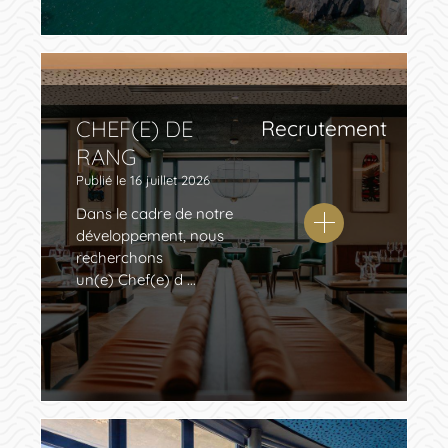
CHEF(E) DE
Recrutement
RANG
Publié le
16 juillet 2026
Dans le cadre de notre
développement, nous
recherchons
un(e) Chef(e) d ...